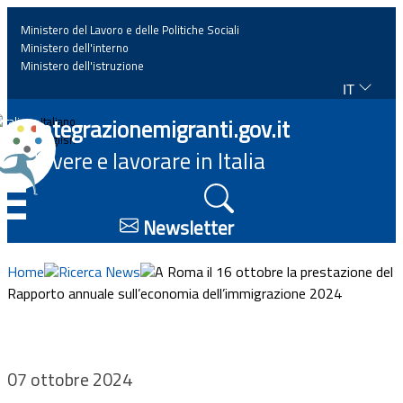
Ministero del Lavoro e delle Politiche Sociali
Ministero dell'interno
Ministero dell'istruzione
IT
Home
Integrazionemigranti.gov.it
Italiano
English
Vivere e lavorare in Italia
News
☰
Approfondimenti
Newsletter
Eventi
Home
Ricerca News
A Roma il 16 ottobre la prestazione del
Rapporto annuale sull’economia dell’immigrazione 2024
Normativa
Progetti
07 ottobre 2024