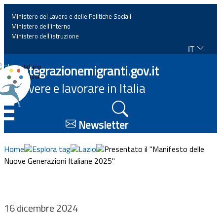
Ministero del Lavoro e delle Politiche Sociali
Ministero dell'interno
Ministero dell'istruzione
IT
Home
Integrazionemigranti.gov.it
Italiano
English
Vivere e lavorare in Italia
News
☰
Approfondimenti
Newsletter
Eventi
Home
Esplora tag
Lazio
Presentato il "Manifesto delle
Nuove Generazioni Italiane 2025"
Normativa
Progetti
16 dicembre 2024