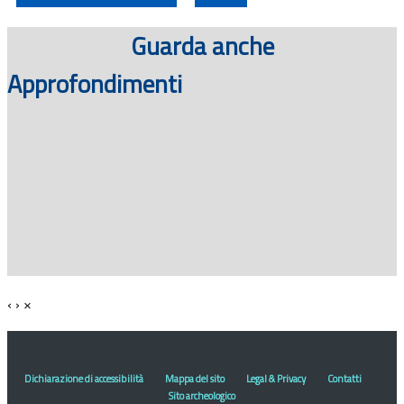
Guarda anche
Approfondimenti
‹
›
×
Dichiarazione di accessibilità
Mappa del sito
Legal & Privacy
Contatti
Sito archeologico