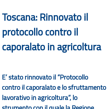
Documenti
Toscana: Rinnovato il
Bandi
protocollo contro il
Guide
caporalato in agricoltura
E’ stato rinnovato il “Protocollo
contro il caporalato e lo sfruttamento
lavorativo in agricoltura”, lo
strumento con il quale la Regione