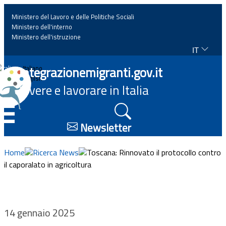
Ministero del Lavoro e delle Politiche Sociali
Ministero dell'interno
Ministero dell'istruzione
IT
Home
Integrazionemigranti.gov.it
Italiano
English
Vivere e lavorare in Italia
News
☰
Approfondimenti
Newsletter
Eventi
Home
Ricerca News
Toscana: Rinnovato il protocollo contro
il caporalato in agricoltura
Normativa
Progetti
14 gennaio 2025