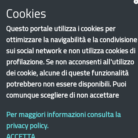
Cookies
Questo portale utilizza i cookies per
Toscana
Caporalato
Diritti fondamentali
ottimizzare la navigabilità e la condivisione
Discriminazione
Lavoro
sui social network e non utilizza cookies di
Sfruttamento lavorativo
profilazione. Se non acconsenti all'utilizzo
dei cookie, alcune di queste funzionalità
‹
›
×
potrebbero non essere disponibili. Puoi
comunque scegliere di non accettare
Dichiarazione di accessibilità
Mappa del sito
Legal & Privacy
Contatti
Sito archeologico
Per maggiori informazioni consulta la
privacy policy.
ACCETTA