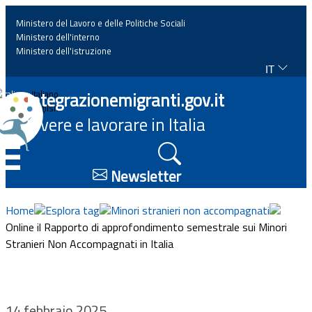
Ministero del Lavoro e delle Politiche Sociali
Ministero dell'interno
Ministero dell'istruzione
IT
Home
Integrazionemigranti.gov.it
Italiano
English
Vivere e lavorare in Italia
News
☰
Approfondimenti
Newsletter
Eventi
Home
Esplora tag
Minori stranieri non accompagnati
Online il Rapporto di approfondimento semestrale sui Minori
Stranieri Non Accompagnati in Italia
Normativa
Progetti
14 febbraio 2025