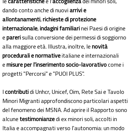
le
caratteristiche
e l'
accoglienza
dei minori soli,
dando conto anche di nuovi
arrivi e
allontanamenti
,
richieste di protezione
internazionale
,
indagini familiari
nei Paesi di origine
e
pareri
sulla conversione dei permessi di soggiorno
alla maggiore età. Illustra, inoltre, le
novità
procedurali e normative
italiane e internazionali
e
misure per l'inserimento socio-lavorativo
come i
progetti "Percorsi" e "PUOI PLUS".
I
contributi
di Unhcr, Unicef, Oim, Rete Sai e Tavolo
Minori Migranti approfondiscono particolari aspetti
del fenomeno dei MSNA. Ad aprire il Rapporto sono
alcune
testimonianze
di ex minori soli, accolti in
Italia e accompagnati verso l'autonomia: un modo