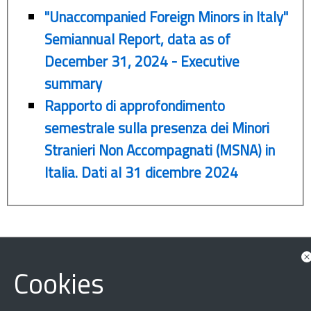
"Unaccompanied Foreign Minors in Italy"
Semiannual Report, data as of
December 31, 2024 - Executive
summary
Rapporto di approfondimento
semestrale sulla presenza dei Minori
Stranieri Non Accompagnati (MSNA) in
Italia. Dati al 31 dicembre 2024
Cookies