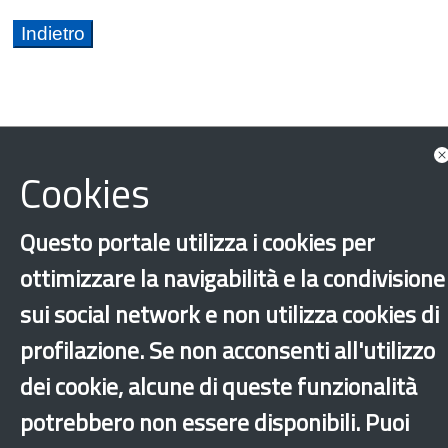
Cookies
Friuli Venezia Giulia
Bandi e opportunità
Cultura
Diritti fondamentali
Questo portale utilizza i cookies per
Minori stranieri non accompagnati
Scuola
ottimizzare la navigabilità e la condivisione
sui social network e non utilizza cookies di
‹
›
×
profilazione. Se non acconsenti all'utilizzo
dei cookie, alcune di queste funzionalità
Dichiarazione di accessibilità
Mappa del sito
Legal & Privacy
Contatti
potrebbero non essere disponibili. Puoi
Sito archeologico