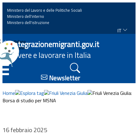
Ministero del Lavoro e delle Politiche Sociali
Ministero dell'interno
Ministero dell'istruzione
IT
Home
Integrazionemigranti.gov.it
Italiano
English
Vivere e lavorare in Italia
News
☰
Approfondimenti
Newsletter
Eventi
Home
Esplora tag
Friuli Venezia Giulia
Friuli Venezia Giulia:
Borsa di studio per MSNA
Normativa
Progetti
16 febbraio 2025