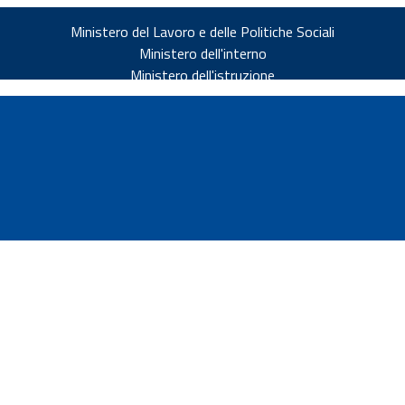
Ministero del Lavoro e delle Politiche Sociali
Ministero dell'interno
Ministero dell'istruzione
v.it
ia