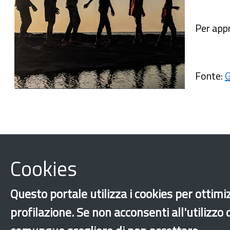
Per appr
Fonte:
G
Cookies
Questo portale utilizza i cookies per ottimiz
profilazione. Se non acconsenti all'utilizzo
Toscana
Formazione e tirocini
Minori stranie