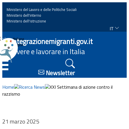
Ministero del Lavoro e delle Politiche Sociali
Ministero dell'interno
Ministero dell'istruzione
IT
Home
Integrazionemigranti.gov.it
Italiano
English
Vivere e lavorare in Italia
News
☰
Approfondimenti
Newsletter
Eventi
Home
Ricerca News
XXI Settimana di azione contro il
razzismo
Normativa
Progetti
21 marzo 2025