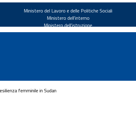
Ministero del Lavoro e delle Politiche Sociali
Ministero dell'interno
Ministero dell'istruzione
resilienza femminile in Sudan
v.it
ia