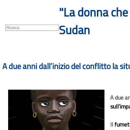
"La donna che p
Guide
Newsletter
Sudan
A due anni dall’inizio del conflitto la si
A due an
sull’imp
Il
fumett