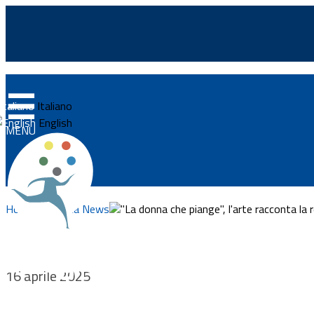
☰
Home
Italiano
News
English
MENU
Approfondimenti
Eventi
Home
Ricerca News
"La donna che piange", l'arte racconta la 
Normativa
Progetti
Integrazionemigranti.go
16 aprile 2025
Documenti
Vivere e lavorare in Ital
Bandi