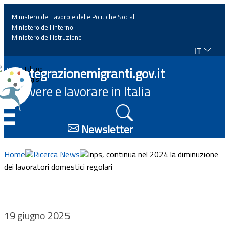
Ministero del Lavoro e delle Politiche Sociali
Ministero dell'interno
Ministero dell'istruzione
IT
Home
Integrazionemigranti.gov.it
Italiano
English
Vivere e lavorare in Italia
News
☰
Approfondimenti
Newsletter
Eventi
Home
Ricerca News
Inps, continua nel 2024 la diminuzione
dei lavoratori domestici regolari
Normativa
Progetti
19 giugno 2025