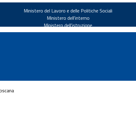
Ministero del Lavoro e delle Politiche Sociali
Ministero dell'interno
Ministero dell'istruzione
Toscana
v.it
ia