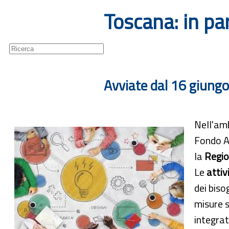
Toscana: in pa
Guide
Newsletter
Avviate dal 16 giungo
Nell'amb
Fondo As
la
Regio
Le
attiv
dei biso
misure s
integrat