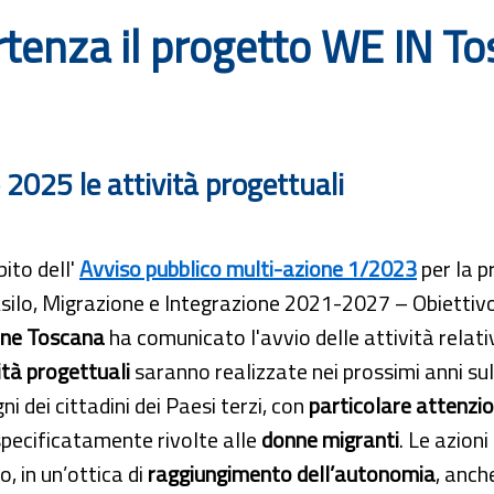
rtenza il progetto WE IN T
 2025 le attività progettuali
ito dell'
Avviso pubblico multi-azione 1/2023
per la p
ilo, Migrazione e Integrazione 2021-2027 – Obiettivo 
ne Toscana
ha comunicato l'avvio delle attività relat
ità progettuali
saranno realizzate nei prossimi anni sul 
gni dei cittadini dei Paesi terzi, con
particolare attenzion
pecificatamente rivolte alle
donne migranti
. Le azion
o, in un’ottica di
raggiungimento dell’autonomia
, anch