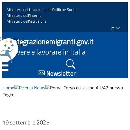
Ministero del Lavoro e delle Politiche Sociali
Ministero dell'interno
Ministero dell'istruzione
IT
Home
Integrazionemigranti.gov.it
Italiano
English
Vivere e lavorare in Italia
News
☰
Approfondimenti
Newsletter
Eventi
Home
Ricerca News
Roma: Corso di italiano A1/A2 presso
Engim
Normativa
Progetti
19 settembre 2025