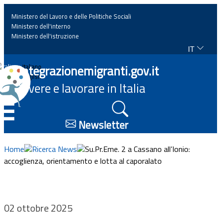
Ministero del Lavoro e delle Politiche Sociali
Ministero dell'interno
Ministero dell'istruzione
IT
Home
Integrazionemigranti.gov.it
Italiano
English
Vivere e lavorare in Italia
News
☰
Approfondimenti
Newsletter
Eventi
Home
Ricerca News
Su.Pr.Eme. 2 a Cassano all’Ionio:
accoglienza, orientamento e lotta al caporalato
Normativa
Progetti
02 ottobre 2025