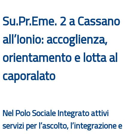
Documenti
Su.Pr.Eme. 2 a Cassano
Bandi
all’Ionio: accoglienza,
Guide
orientamento e lotta al
caporalato
Nel Polo Sociale Integrato attivi
servizi per l’ascolto, l’integrazione e