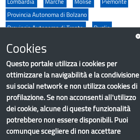
Lombardia
Marche
Molise
Piemonte
Provincia Autonoma di Bolzano
Provincia Autonoma di Trento
Puglia
Sardegna
Sicilia
Toscana
Umbria
Cookies
Valle D'Aosta
Veneto
Integrazione
Questo portale utilizza i cookies per
Rapporti di ricerca
Altri comuni
ottimizzare la navigabilità e la condivisione
‹
›
×
sui social network e non utilizza cookies di
profilazione. Se non acconsenti all'utilizzo
dei cookie, alcune di queste funzionalità
Dichiarazione di accessibilità
Mappa del sito
Legal & Privacy
Contatti
Sito archeologico
potrebbero non essere disponibili. Puoi
comunque scegliere di non accettare