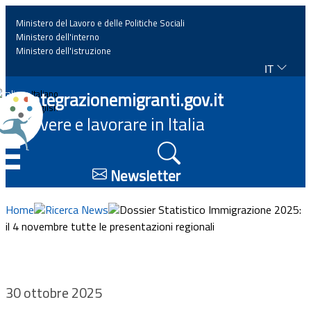
Ministero del Lavoro e delle Politiche Sociali
Ministero dell'interno
Ministero dell'istruzione
IT
Home
Integrazionemigranti.gov.it
Italiano
English
Vivere e lavorare in Italia
News
☰
Approfondimenti
Newsletter
Eventi
Home
Ricerca News
Dossier Statistico Immigrazione 2025:
il 4 novembre tutte le presentazioni regionali
Normativa
Progetti
30 ottobre 2025