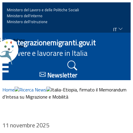
Ministero del Lavoro e delle Politiche Sociali
Ministero dell'interno
Ministero dell'istruzione
IT
Home
Integrazionemigranti.gov.it
Italiano
English
Vivere e lavorare in Italia
News
☰
Approfondimenti
Newsletter
Eventi
Home
Ricerca News
Italia-Etiopia, firmato il Memorandum
d'Intesa su Migrazione e Mobilità
Normativa
Progetti
11 novembre 2025