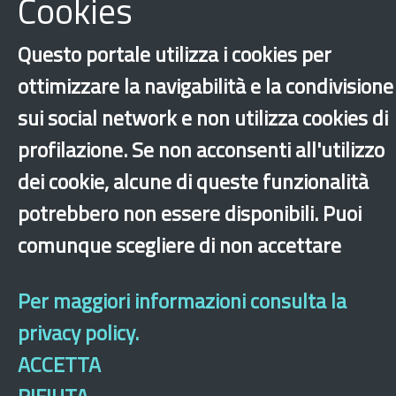
Cookies
Questo portale utilizza i cookies per
Integrazione
Nuove generazioni
ottimizzare la navigabilità e la condivisione
Prestazioni sociali
Rifugiati
sui social network e non utilizza cookies di
Seconde generazioni
Altri comuni
Milano
profilazione. Se non acconsenti all'utilizzo
‹
›
×
dei cookie, alcune di queste funzionalità
potrebbero non essere disponibili. Puoi
comunque scegliere di non accettare
Dichiarazione di accessibilità
Mappa del sito
Legal & Privacy
Contatti
Sito archeologico
Per maggiori informazioni consulta la
privacy policy.
ACCETTA