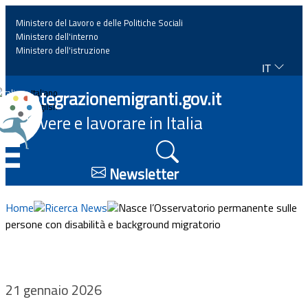
Ministero del Lavoro e delle Politiche Sociali
Ministero dell'interno
Ministero dell'istruzione
IT
Home
Integrazionemigranti.gov.it
Italiano
English
Vivere e lavorare in Italia
News
☰
Approfondimenti
Newsletter
Eventi
Home
Ricerca News
Nasce l’Osservatorio permanente sulle
persone con disabilità e background migratorio
Normativa
Progetti
21 gennaio 2026