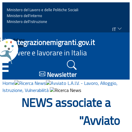
Ministero del Lavoro e delle Politiche Sociali
Ministero dell'interno
Ministero dell'istruzione
IT
Home
Integrazionemigranti.gov.it
Italiano
English
Vivere e lavorare in Italia
News
☰
Approfondimenti
Newsletter
Home
Ricerca News
Avviato L.A.I.V. - Lavoro, Alloggio,
Eventi
Istruzione, Vulnerabilità
Ricerca News
NEWS associate a
Normativa
"Avviato
Progetti