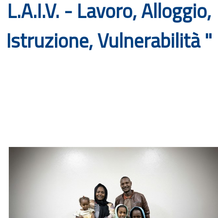
L.A.I.V. - Lavoro, Alloggio,
Documenti
Istruzione, Vulnerabilità "
Bandi
Guide