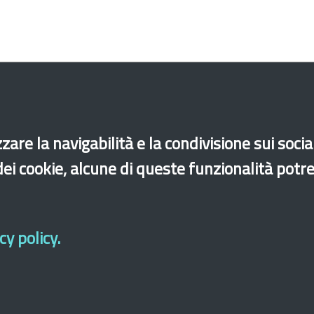
zare la navigabilità e la condivisione sui soci
 dei cookie, alcune di queste funzionalità potr
y policy.
cessibilità
Mappa del sito
Legal & Privacy
Contatti