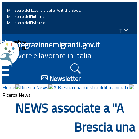
Ministero del Lavoro e delle Politiche Sociali
Ministero dell'interno
Ministero dell'istruzione
IT
Home
Integrazionemigranti.gov.it
Italiano
English
Vivere e lavorare in Italia
News
☰
Approfondimenti
Newsletter
Home
Ricerca News
A Brescia una mostra di libri animati
Eventi
Ricerca News
NEWS associate a "A
Normativa
Brescia una
Progetti