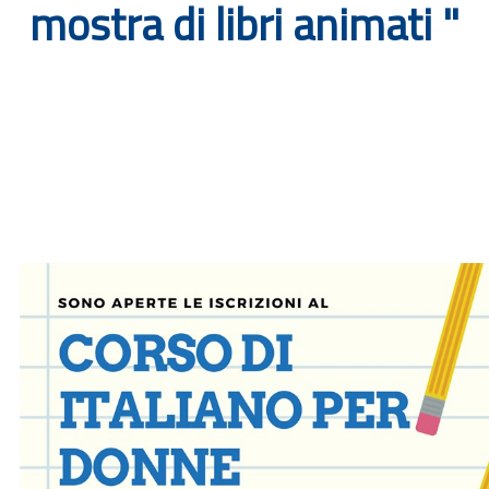
mostra di libri animati "
Documenti
Bandi
Guide