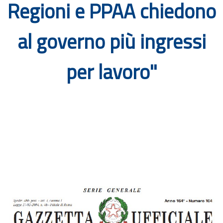
Regioni e PPAA chiedono
Documenti
al governo più ingressi
Bandi
per lavoro"
Guide