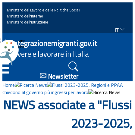
Ministero del Lavoro e delle Politiche Sociali
Ministero dell'interno
Ministero dell'istruzione
IT
Home
Integrazionemigranti.gov.it
Italiano
English
Vivere e lavorare in Italia
News
☰
Approfondimenti
Newsletter
Home
Ricerca News
Flussi 2023-2025, Regioni e PPAA
Eventi
chiedono al governo più ingressi per lavoro
Ricerca News
NEWS associate a "Flussi
Normativa
2023-2025,
Progetti