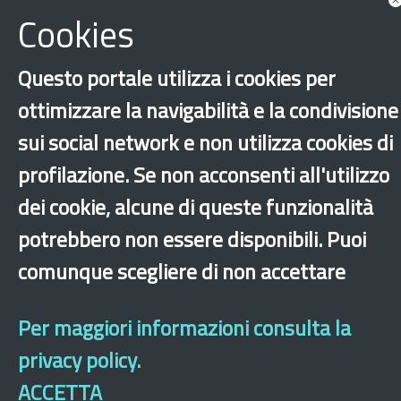
Cookies
Questo portale utilizza i cookies per
ottimizzare la navigabilità e la condivisione
sui social network e non utilizza cookies di
‹
›
×
profilazione. Se non acconsenti all'utilizzo
dei cookie, alcune di queste funzionalità
Dichiarazione di accessibilità
Mappa del sito
Legal & Privacy
Contatti
potrebbero non essere disponibili. Puoi
Sito archeologico
comunque scegliere di non accettare
Per maggiori informazioni consulta la
privacy policy.
ACCETTA