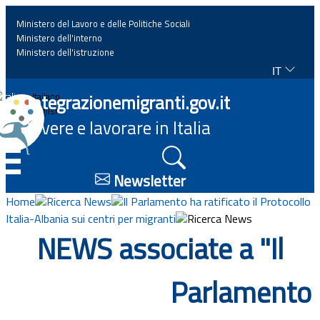
Ministero del Lavoro e delle Politiche Sociali
Ministero dell'interno
Ministero dell'istruzione
IT
Home
Integrazionemigranti.gov.it
Italiano
English
Vivere e lavorare in Italia
News
☰
Approfondimenti
Newsletter
Home
Ricerca News
Il Parlamento ha ratificato il Protocollo
Eventi
Italia-Albania sui centri per migranti
Ricerca News
NEWS associate a "Il
Normativa
Parlamento
Progetti