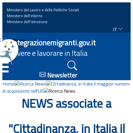
Ministero del Lavoro e delle Politiche Sociali
Ministero dell'interno
Ministero dell'istruzione
IT
Home
Integrazionemigranti.gov.it
Italiano
English
Vivere e lavorare in Italia
News
☰
Approfondimenti
Newsletter
Home
Ricerca News
Cittadinanza, in Italia il maggior numero
Eventi
di acquisizioni nell'UE
Ricerca News
NEWS associate a
Normativa
Progetti
"Cittadinanza, in Italia il