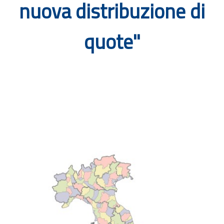
nuova distribuzione di
Documenti
quote"
Bandi
Guide