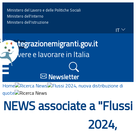
Ministero del Lavoro e delle Politiche Sociali
Ministero dell'interno
Ministero dell'istruzione
IT
Home
Integrazionemigranti.gov.it
Italiano
English
Vivere e lavorare in Italia
News
☰
Approfondimenti
Newsletter
Home
Ricerca News
Flussi 2024, nuova distribuzione di
Eventi
quote
Ricerca News
NEWS associate a "Flussi
Normativa
2024,
Progetti