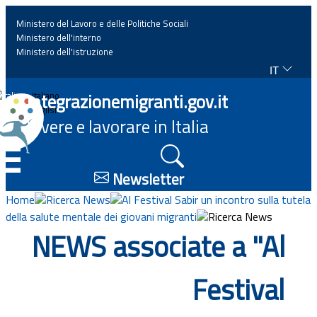
Ministero del Lavoro e delle Politiche Sociali
Ministero dell'interno
Ministero dell'istruzione
IT
Home
Integrazionemigranti.gov.it
Italiano
English
Vivere e lavorare in Italia
News
☰
Approfondimenti
Newsletter
Home
Ricerca News
Al Festival Sabir un incontro sulla tutela
Eventi
della salute mentale dei giovani migranti
Ricerca News
NEWS associate a "Al
Normativa
Festival
Progetti