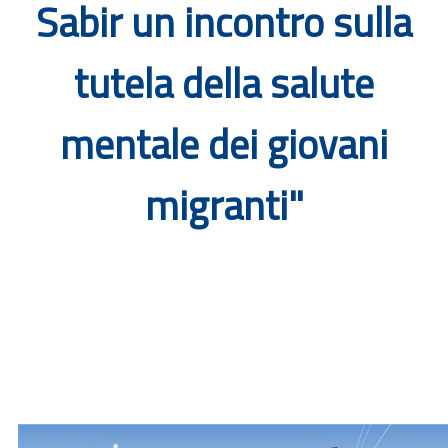
Sabir un incontro sulla
Documenti
tutela della salute
Bandi
mentale dei giovani
Guide
migranti"