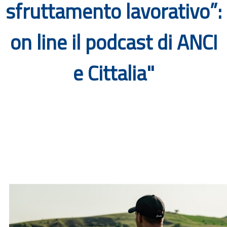
sfruttamento lavorativo”:
Documenti
on line il podcast di ANCI
Bandi
e Cittalia"
Guide