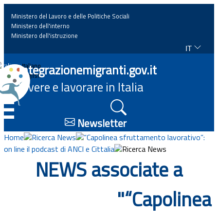
Ministero del Lavoro e delle Politiche Sociali
Ministero dell'interno
Ministero dell'istruzione
IT
Home
Integrazionemigranti.gov.it
Italiano
English
Vivere e lavorare in Italia
News
☰
Approfondimenti
Newsletter
Home
Ricerca News
“Capolinea sfruttamento lavorativo”:
Eventi
on line il podcast di ANCI e Cittalia
Ricerca News
NEWS associate a
Normativa
"“Capolinea
Progetti