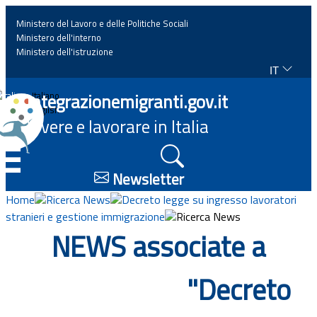
Ministero del Lavoro e delle Politiche Sociali
Ministero dell'interno
Ministero dell'istruzione
IT
Home
Integrazionemigranti.gov.it
Italiano
English
Vivere e lavorare in Italia
News
☰
Approfondimenti
Newsletter
Home
Ricerca News
Decreto legge su ingresso lavoratori
Eventi
stranieri e gestione immigrazione
Ricerca News
NEWS associate a
Normativa
"Decreto
Progetti