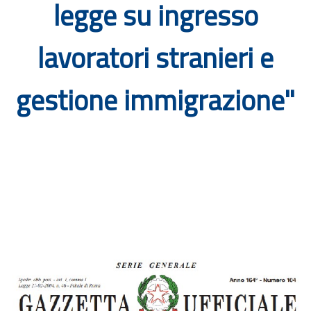
legge su ingresso
Documenti
lavoratori stranieri e
Bandi
gestione immigrazione"
Guide