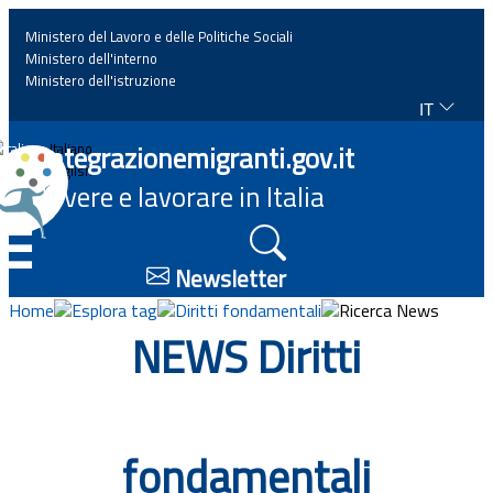
Ministero del Lavoro e delle Politiche Sociali
Ministero dell'interno
Ministero dell'istruzione
IT
Home
Integrazionemigranti.gov.it
Italiano
English
Vivere e lavorare in Italia
News
☰
Approfondimenti
Newsletter
Home
Esplora tag
Diritti fondamentali
Ricerca News
Eventi
NEWS Diritti
Normativa
Progetti
fondamentali