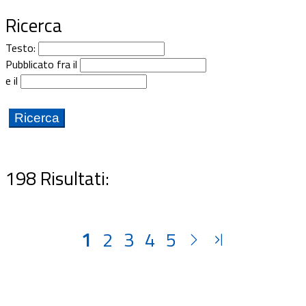
Documenti
Ricerca
Testo:
Bandi
Pubblicato fra il
e il
Guide
198 Risultati:
1
2
3
4
5