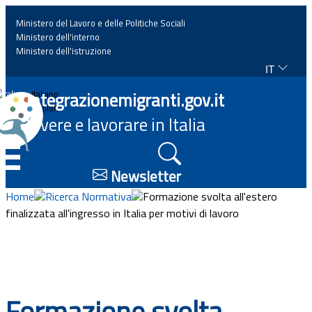
Ministero del Lavoro e delle Politiche Sociali
Ministero dell'interno
Ministero dell'istruzione
IT
Home
Integrazionemigranti.gov.it
Italiano
English
Vivere e lavorare in Italia
News
☰
Approfondimenti
Newsletter
Home
Ricerca Normativa
Formazione svolta all'estero
Eventi
finalizzata all'ingresso in Italia per motivi di lavoro
Normativa
Progetti
Formazione svolta