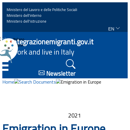
Ministero del Lavoro e delle Politiche Sociali
Ministero dell'interno
Ministero dell'istruzione
EN
Home
Integrazionemigranti.gov.it
Italiano
English
Work and live in Italy
News
☰
Highlights
Newsletter
Home
Search Documents
Emigration in Europe
Events
Regulations and law
2021
Projects
Emigration in Europe