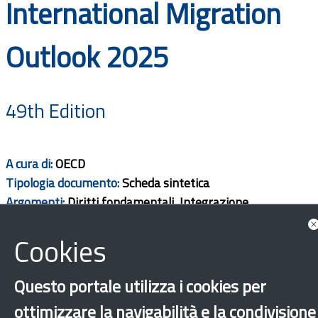
International Migration
Documents
Outlook 2025
49th Edition
A cura di:
OECD
Tipologia documento:
Scheda sintetica
Argomenti:
Diritti fondamentali, Integrazione
Ambito territorio:
Internazionale
Cookies
Download
Questo portale utilizza i cookies per
ottimizzare la navigabilità e la condivisione