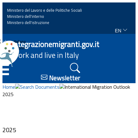
Ministero del Lavoro e delle Politiche Sociali
Ministero dell'interno
Ministero dell'istruzione
EN
Home
Integrazionemigranti.gov.it
Italiano
English
Work and live in Italy
News
☰
Highlights
Newsletter
Home
Search Documents
International Migration Outlook
Events
2025
Regulations and law
Projects
2025