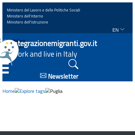
Ministero del Lavoro e delle Politiche Sociali
Ministero dell'interno
Ministero dell'istruzione
EN
Home
Integrazionemigranti.gov.it
Italiano
English
Work and live in Italy
News
☰
Highlights
Newsletter
Events
Home
Explore tags
Puglia
Regulations and law
Projects