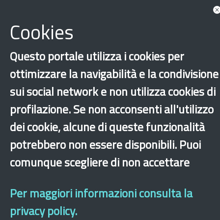
Documents
Associated with Puglia
Cookies
Show more tags
News
Questo portale utilizza i cookies per
ottimizzare la navigabilità e la condivisione
sui social network e non utilizza cookies di
Show all news associated
profilazione. Se non acconsenti all'utilizzo
dei cookie, alcune di queste funzionalità
potrebbero non essere disponibili. Puoi
‹
›
×
comunque scegliere di non accettare
Dichiarazione di accessibilità
Site map
Legal & Privacy
Contacts
Old
Per maggiori informazioni consulta la
website
privacy policy.