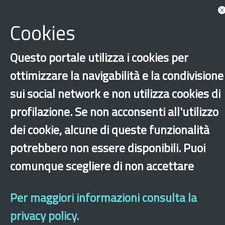
Documents
Associated with China
Cookies
Show more tags
News
Questo portale utilizza i cookies per
ottimizzare la navigabilità e la condivisione
sui social network e non utilizza cookies di
Show all news associated
profilazione. Se non acconsenti all'utilizzo
dei cookie, alcune di queste funzionalità
potrebbero non essere disponibili. Puoi
‹
›
×
comunque scegliere di non accettare
Dichiarazione di accessibilità
Site map
Legal & Privacy
Contacts
Old
Per maggiori informazioni consulta la
website
privacy policy.