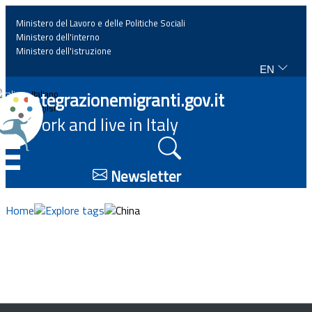
Ministero del Lavoro e delle Politiche Sociali
Ministero dell'interno
Ministero dell'istruzione
EN
Home
Integrazionemigranti.gov.it
Italiano
English
Work and live in Italy
News
☰
Highlights
Newsletter
Events
Home
Explore tags
China
Regulations and law
Projects