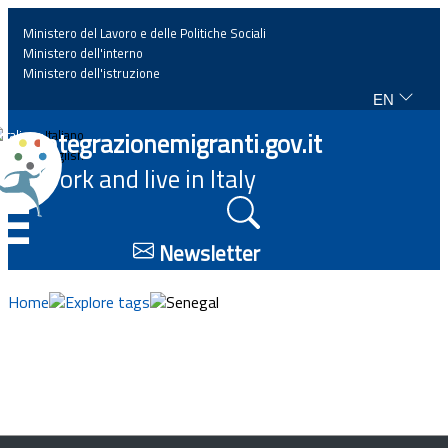
Ministero del Lavoro e delle Politiche Sociali
Ministero dell'interno
Ministero dell'istruzione
EN
Home
Integrazionemigranti.gov.it
Italiano
English
Work and live in Italy
News
☰
Highlights
Newsletter
Events
Home
Explore tags
Senegal
Regulations and law
Projects