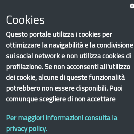
Documents
Associated with Senegal
Cookies
Show more tags
News
Questo portale utilizza i cookies per
ottimizzare la navigabilità e la condivisione
sui social network e non utilizza cookies di
Show all news associated
profilazione. Se non acconsenti all'utilizzo
dei cookie, alcune di queste funzionalità
potrebbero non essere disponibili. Puoi
‹
›
×
comunque scegliere di non accettare
Dichiarazione di accessibilità
Site map
Legal & Privacy
Contacts
Old
Per maggiori informazioni consulta la
website
privacy policy.