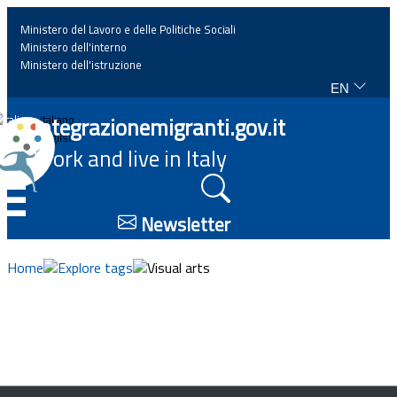
Ministero del Lavoro e delle Politiche Sociali
Ministero dell'interno
Ministero dell'istruzione
EN
Home
Integrazionemigranti.gov.it
Italiano
English
Work and live in Italy
News
☰
Highlights
Newsletter
Events
Home
Explore tags
Visual arts
Regulations and law
Projects