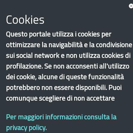
Documents
Associated with Visual arts
Cookies
Show more tags
There are no elements associated with Visual
Questo portale utilizza i cookies per
arts
ottimizzare la navigabilità e la condivisione
‹
›
×
sui social network e non utilizza cookies di
profilazione. Se non acconsenti all'utilizzo
dei cookie, alcune di queste funzionalità
Dichiarazione di accessibilità
Site map
Legal & Privacy
Contacts
Old
website
potrebbero non essere disponibili. Puoi
comunque scegliere di non accettare
Per maggiori informazioni consulta la
privacy policy.