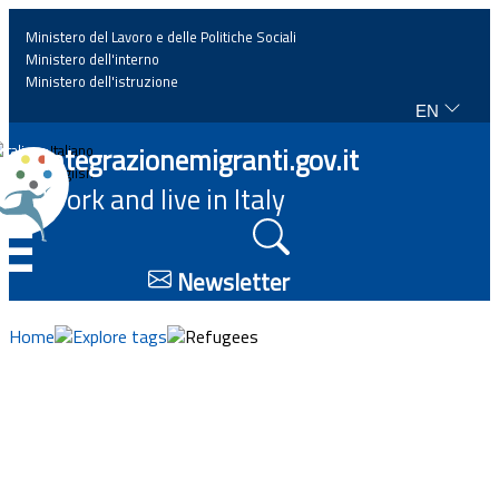
Ministero del Lavoro e delle Politiche Sociali
Ministero dell'interno
Ministero dell'istruzione
EN
Home
Integrazionemigranti.gov.it
Italiano
English
Work and live in Italy
News
☰
Highlights
Newsletter
Events
Home
Explore tags
Refugees
Regulations and law
Projects