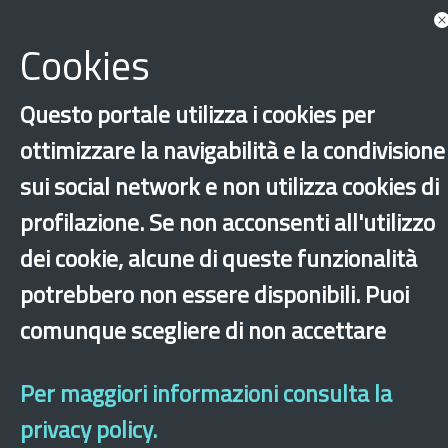
Documents
Associated with Bengali
Cookies
Show more tags
News
Questo portale utilizza i cookies per
ottimizzare la navigabilità e la condivisione
sui social network e non utilizza cookies di
Show all news associated
profilazione. Se non acconsenti all'utilizzo
dei cookie, alcune di queste funzionalità
potrebbero non essere disponibili. Puoi
‹
›
×
comunque scegliere di non accettare
Dichiarazione di accessibilità
Site map
Legal & Privacy
Contacts
Old
Per maggiori informazioni consulta la
website
privacy policy.