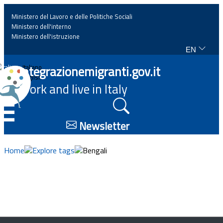
Ministero del Lavoro e delle Politiche Sociali
Ministero dell'interno
Ministero dell'istruzione
EN
Home
Integrazionemigranti.gov.it
Italiano
English
Work and live in Italy
News
☰
Highlights
Newsletter
Events
Home
Explore tags
Bengali
Regulations and law
Projects