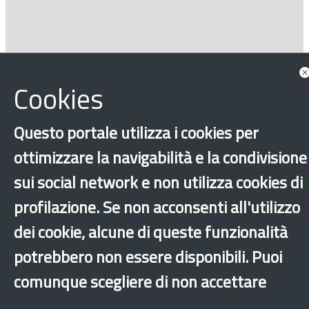
Cookies
Questo portale utilizza i cookies per
‹
›
×
ottimizzare la navigabilità e la condivisione
sui social network e non utilizza cookies di
profilazione. Se non acconsenti all'utilizzo
Dichiarazione di accessibilità
Mappa del sito
Legal & Privacy
Contatti
Sito archeologico
dei cookie, alcune di queste funzionalità
potrebbero non essere disponibili. Puoi
comunque scegliere di non accettare