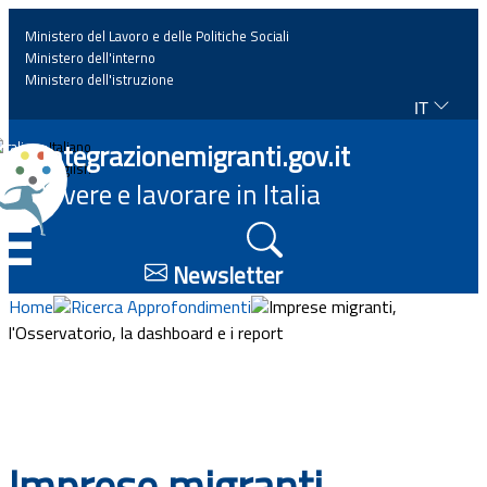
Ministero del Lavoro e delle Politiche Sociali
Ministero dell'interno
Ministero dell'istruzione
IT
Home
Integrazionemigranti.gov.it
Italiano
English
Vivere e lavorare in Italia
News
☰
Approfondimenti
Newsletter
Home
Ricerca Approfondimenti
Imprese migranti,
Eventi
l'Osservatorio, la dashboard e i report
Normativa
Progetti
Imprese migranti,