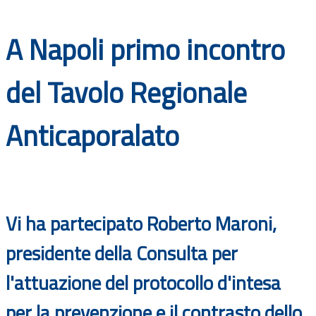
Documenti
A Napoli primo incontro
Bandi
del Tavolo Regionale
Guide
Anticaporalato
Vi ha partecipato Roberto Maroni,
presidente della Consulta per
l'attuazione del protocollo d'intesa
per la prevenzione e il contrasto dello