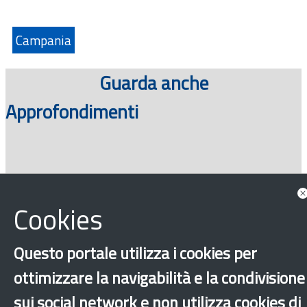
Campania
Guarda anche
Approfondimenti
Cookies
Questo portale utilizza i cookies per
ottimizzare la navigabilità e la condivisione
‹
›
×
sui social network e non utilizza cookies di