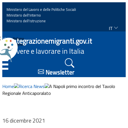
Ministero del Lavoro e delle Politiche Sociali
Ministero dell'interno
Ministero dell'istruzione
IT
Home
Integrazionemigranti.gov.it
Italiano
English
Vivere e lavorare in Italia
News
☰
Approfondimenti
Newsletter
Eventi
Home
Ricerca News
A Napoli primo incontro del Tavolo
Regionale Anticaporalato
Normativa
Progetti
16 dicembre 2021