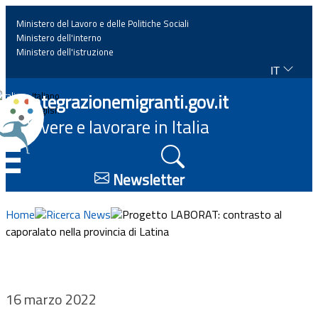
Ministero del Lavoro e delle Politiche Sociali
Ministero dell'interno
Ministero dell'istruzione
IT
Home
Integrazionemigranti.gov.it
Italiano
English
Vivere e lavorare in Italia
News
☰
Approfondimenti
Newsletter
Eventi
Home
Ricerca News
Progetto LABORAT: contrasto al
caporalato nella provincia di Latina
Normativa
Progetti
16 marzo 2022