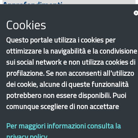
Approfondimenti
Cookies
Questo portale utilizza i cookies per
ottimizzare la navigabilità e la condivisione
sui social network e non utilizza cookies di
profilazione. Se non acconsenti all'utilizzo
‹
›
×
dei cookie, alcune di queste funzionalità
potrebbero non essere disponibili. Puoi
comunque scegliere di non accettare
Dichiarazione di accessibilità
Mappa del sito
Legal & Privacy
Contatti
Sito archeologico
Per maggiori informazioni consulta la
privacy policy.