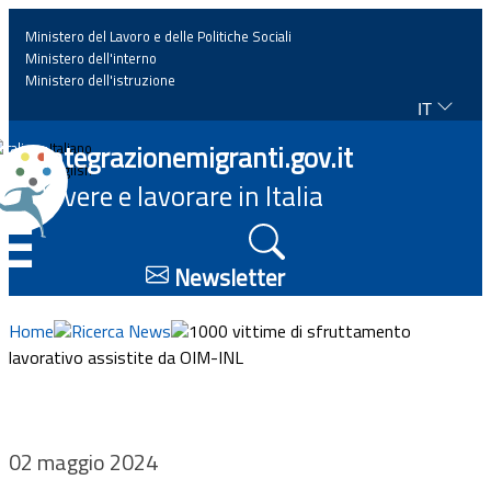
Ministero del Lavoro e delle Politiche Sociali
Ministero dell'interno
Ministero dell'istruzione
IT
Home
Integrazionemigranti.gov.it
Italiano
English
Vivere e lavorare in Italia
News
☰
Approfondimenti
Newsletter
Eventi
Home
Ricerca News
1000 vittime di sfruttamento
lavorativo assistite da OIM-INL
Normativa
Progetti
02 maggio 2024