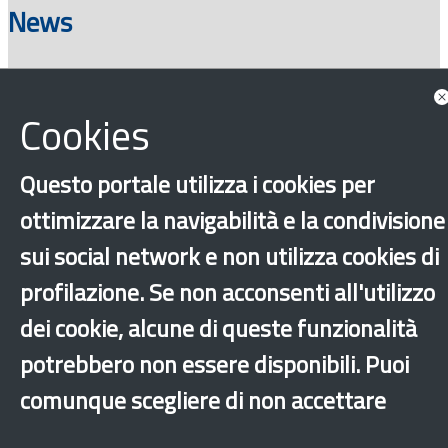
News
Cookies
Consulta tutte le news associate
Questo portale utilizza i cookies per
ottimizzare la navigabilità e la condivisione
sui social network e non utilizza cookies di
profilazione. Se non acconsenti all'utilizzo
‹
›
×
dei cookie, alcune di queste funzionalità
potrebbero non essere disponibili. Puoi
comunque scegliere di non accettare
Dichiarazione di accessibilità
Mappa del sito
Legal & Privacy
Contatti
Sito archeologico