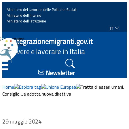
Ministero del Lavoro e delle Politiche Sociali
Ministero dell'interno
Ministero dell'istruzione
IT
Home
Integrazionemigranti.gov.it
Italiano
English
Vivere e lavorare in Italia
News
☰
Approfondimenti
Newsletter
Eventi
Home
Esplora tag
Unione Europea
Tratta di esseri umani,
Consiglio Ue adotta nuova direttiva
Normativa
Progetti
29 maggio 2024