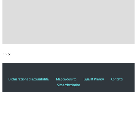
‹
›
×
Dichiarazione di accessibilità
Mappa del sito
Legal & Privacy
Contatti
Sito archeologico