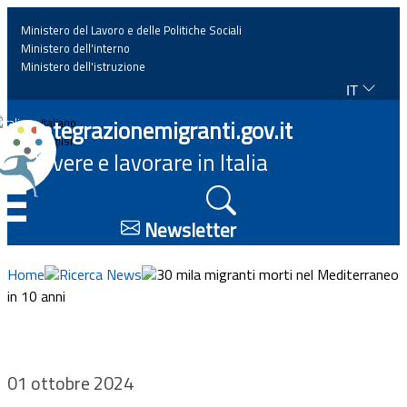
Ministero del Lavoro e delle Politiche Sociali
Ministero dell'interno
Ministero dell'istruzione
IT
Home
Integrazionemigranti.gov.it
Italiano
English
Vivere e lavorare in Italia
News
☰
Approfondimenti
Newsletter
Eventi
Home
Ricerca News
30 mila migranti morti nel Mediterraneo
in 10 anni
Normativa
Progetti
01 ottobre 2024