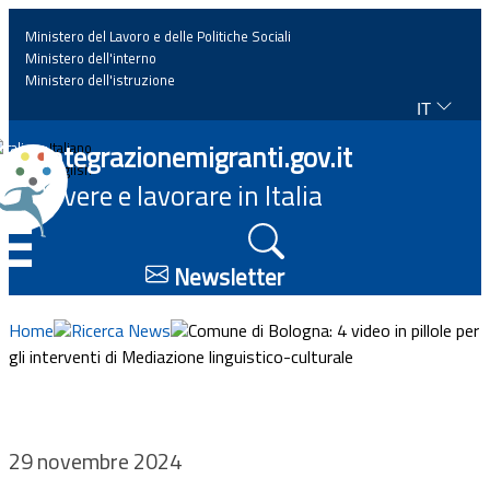
Ministero del Lavoro e delle Politiche Sociali
Ministero dell'interno
Ministero dell'istruzione
IT
Home
Integrazionemigranti.gov.it
Italiano
English
Vivere e lavorare in Italia
News
☰
Approfondimenti
Newsletter
Eventi
Home
Ricerca News
Comune di Bologna: 4 video in pillole per
gli interventi di Mediazione linguistico-culturale
Normativa
Progetti
29 novembre 2024