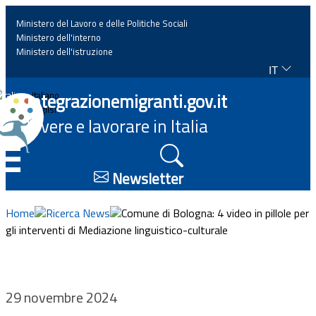
Ministero del Lavoro e delle Politiche Sociali
Ministero dell'interno
Ministero dell'istruzione
IT
Home
Integrazionemigranti.gov.it
Italiano
English
Vivere e lavorare in Italia
News
☰
Approfondimenti
Newsletter
Eventi
Home
Ricerca News
Comune di Bologna: 4 video in pillole per
gli interventi di Mediazione linguistico-culturale
Normativa
Progetti
29 novembre 2024