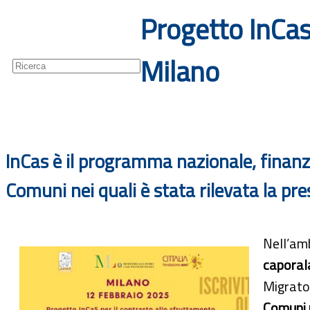
Progetto InCas
Guide
Newsletter
Milano
InCas è il programma nazionale, finanzia
Comuni nei quali è stata rilevata la pr
Nell’am
caporal
Migrator
Comuni p