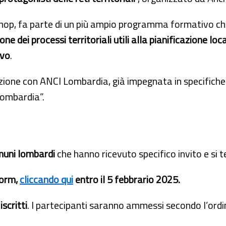
hop, fa parte di un più ampio programma formativo che
one dei processi territoriali utili alla pianificazione lo
ivo
.
azione con ANCI Lombardia, già impegnata in specifiche
Lombardia”.
uni lombardi
che hanno ricevuto specifico invito e si 
form,
cliccando qui
entro il 5 febbrario 2025.
scritti
. I partecipanti saranno ammessi secondo l’ordin