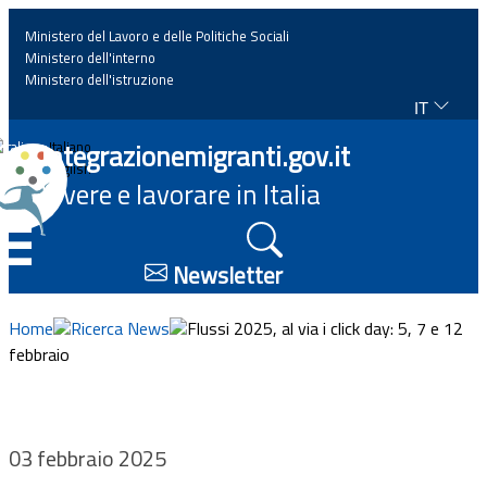
Ministero del Lavoro e delle Politiche Sociali
Ministero dell'interno
Ministero dell'istruzione
IT
Home
Integrazionemigranti.gov.it
Italiano
English
Vivere e lavorare in Italia
News
☰
Approfondimenti
Newsletter
Eventi
Home
Ricerca News
Flussi 2025, al via i click day: 5, 7 e 12
febbraio
Normativa
Progetti
03 febbraio 2025