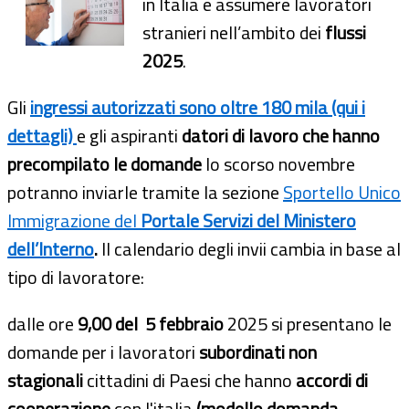
in Italia e assumere lavoratori
stranieri nell’ambito dei
flussi
2025
.
Gli
ingressi autorizzati sono oltre 180 mila (qui i
dettagli)
e gli aspiranti
datori di lavoro che hanno
precompilato le domande
lo scorso novembre
potranno inviarle tramite la sezione
Sportello Unico
Immigrazione del
Portale Servizi del Ministero
dell’Interno
.
Il calendario degli invii cambia in base al
tipo di lavoratore:
dalle ore
9,00 del 5 febbraio
2025 si presentano le
domande per i lavoratori
subordinati non
stagionali
cittadini di Paesi che hanno
accordi di
cooperazione
con l'italia
(modello domanda