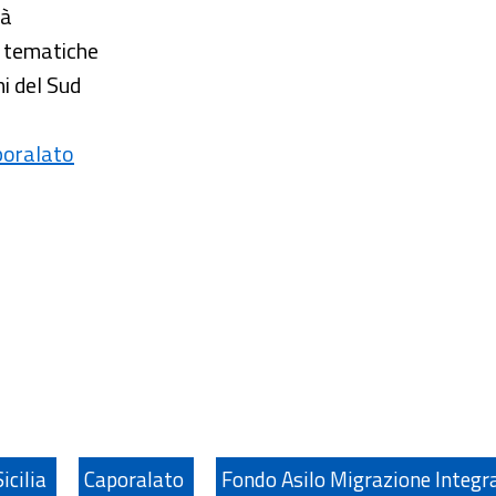
tà
i tematiche
ni del Sud
poralato
Sicilia
Caporalato
Fondo Asilo Migrazione Integr