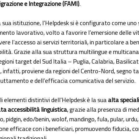
igrazione e Integrazione (FAMI)
.
a sua istituzione, l’Helpdesk si è configurato come uno
ento lavorativo, volto a favorire l’emersione delle vi
re l’accesso ai servizi territoriali, in particolare a benef
ilità. Grazie alla sua struttura multilingue e multicanal
egioni target del Sud Italia – Puglia, Calabria, Basilica
, infatti, proviene da regioni del Centro-Nord, segno ta
ruttamento e dell’efficacia comunicativa del servizio.
i elementi distintivi dell’Helpdesk è la sua
alta special
ta accessibilità linguistica
, grazie alla presenza di med
bo, pidgin, edo/benin, wolof, mandingo, fula, pular, urdu, 
ne efficace con i beneficiari, promuovendo fiducia, com
zionali tradizionali.