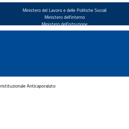
Ministero del Lavoro e delle Politiche Sociali
Ministero dell'interno
Ministero dell'istruzione
eristituzionale Anticaporalato
v.it
ia