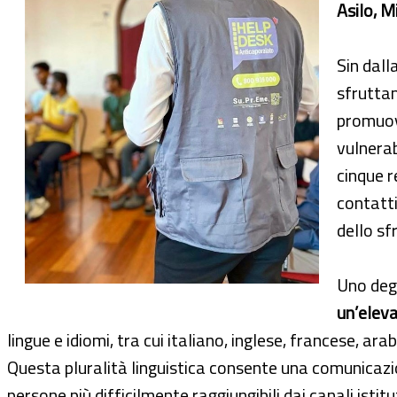
Asilo, M
Sin dall
sfruttam
promuove
vulnerab
cinque r
contatti
dello sf
Uno degl
un’eleva
lingue e idiomi, tra cui italiano, inglese, francese, ara
Questa pluralità linguistica consente una comunicazio
persone più difficilmente raggiungibili dai canali istitu