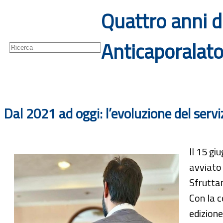
Quattro anni di
Guide
Newsletter
Anticaporalat
Dal 2021 ad oggi: l’evoluzione del servi
Il 15 gi
avviato 
Sfrutta
Con la c
edizion