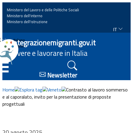
Ministero del Lavoro e delle Politiche Sociali
Ministero dell'interno
Ministero dell'istruzione
IT
Home
Integrazionemigranti.gov.it
Italiano
English
Vivere e lavorare in Italia
News
☰
Approfondimenti
Newsletter
Eventi
Home
Esplora tag
Veneto
Contrasto al lavoro sommerso
e al caporalato, invito per la presentazione di proposte
progettuali
Normativa
Progetti
20 agosto 2025