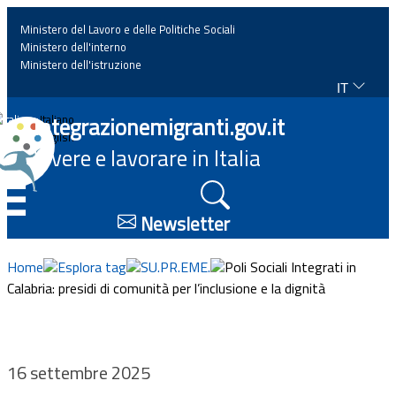
Ministero del Lavoro e delle Politiche Sociali
Ministero dell'interno
Ministero dell'istruzione
IT
Home
Integrazionemigranti.gov.it
Italiano
English
Vivere e lavorare in Italia
News
☰
Approfondimenti
Newsletter
Eventi
Home
Esplora tag
SU.PR.EME.
Poli Sociali Integrati in
Calabria: presidi di comunità per l’inclusione e la dignità
Normativa
Progetti
16 settembre 2025