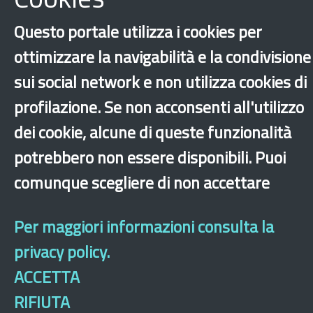
Questo portale utilizza i cookies per
ottimizzare la navigabilità e la condivisione
‹
›
×
sui social network e non utilizza cookies di
profilazione. Se non acconsenti all'utilizzo
dei cookie, alcune di queste funzionalità
Dichiarazione di accessibilità
Mappa del sito
Legal & Privacy
Contatti
Sito archeologico
potrebbero non essere disponibili. Puoi
comunque scegliere di non accettare
Per maggiori informazioni consulta la
privacy policy.
ACCETTA
RIFIUTA