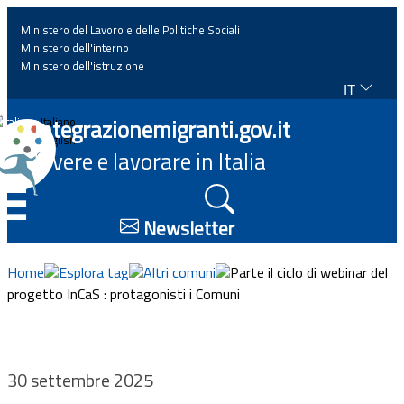
Ministero del Lavoro e delle Politiche Sociali
Ministero dell'interno
Ministero dell'istruzione
IT
Home
Integrazionemigranti.gov.it
Italiano
English
Vivere e lavorare in Italia
News
☰
Approfondimenti
Newsletter
Eventi
Home
Esplora tag
Altri comuni
Parte il ciclo di webinar del
progetto InCaS : protagonisti i Comuni
Normativa
Progetti
30 settembre 2025