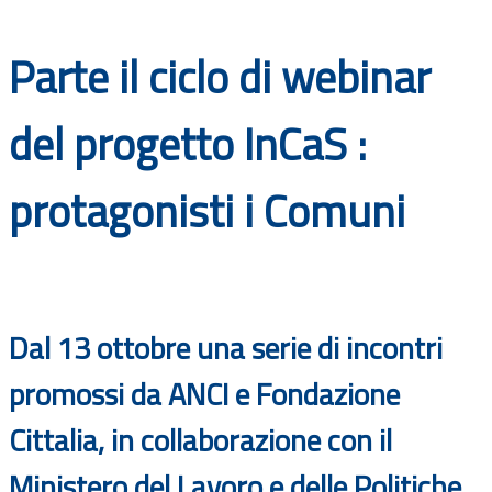
Documenti
Parte il ciclo di webinar
Bandi
del progetto InCaS :
Guide
protagonisti i Comuni
Dal 13 ottobre una serie di incontri
promossi da ANCI e Fondazione
Cittalia, in collaborazione con il
Ministero del Lavoro e delle Politiche