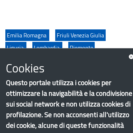
Emilia Romagna
Friuli Venezia Giulia
Liguria
Lombardia
Piemonte
Provincia Autonoma di Trento
Valle D'Aosta
Cookies
Veneto
Caporalato
Diritti fondamentali
Questo portale utilizza i cookies per
Discriminazione
Integrazione
ottimizzare la navigabilità e la condivisione
Sfruttamento lavorativo
Altri comuni
sui social network e non utilizza cookies di
profilazione. Se non acconsenti all'utilizzo
‹
›
×
dei cookie, alcune di queste funzionalità