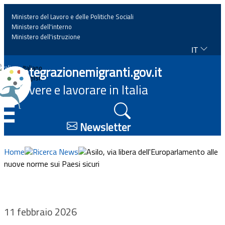
Ministero del Lavoro e delle Politiche Sociali
Ministero dell'interno
Ministero dell'istruzione
IT
Home
Integrazionemigranti.gov.it
Italiano
English
Vivere e lavorare in Italia
News
☰
Approfondimenti
Newsletter
Eventi
Home
Ricerca News
Asilo, via libera dell'Europarlamento alle
nuove norme sui Paesi sicuri
Normativa
Progetti
11 febbraio 2026